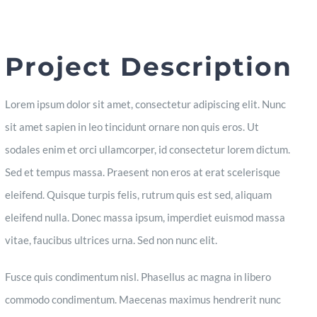
Project Description
Lorem ipsum dolor sit amet, consectetur adipiscing elit. Nunc
sit amet sapien in leo tincidunt ornare non quis eros. Ut
sodales enim et orci ullamcorper, id consectetur lorem dictum.
Sed et tempus massa. Praesent non eros at erat scelerisque
eleifend. Quisque turpis felis, rutrum quis est sed, aliquam
eleifend nulla. Donec massa ipsum, imperdiet euismod massa
vitae, faucibus ultrices urna. Sed non nunc elit.
Fusce quis condimentum nisl. Phasellus ac magna in libero
commodo condimentum. Maecenas maximus hendrerit nunc