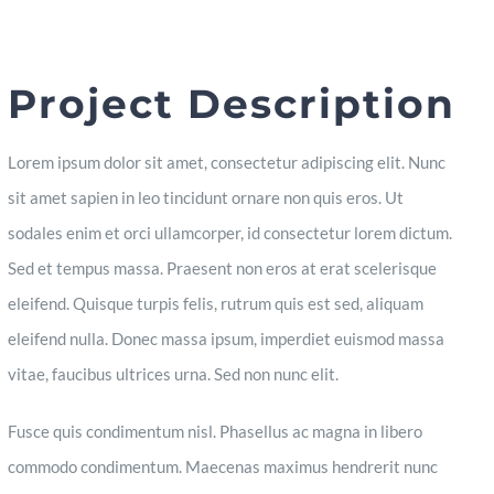
Project Description
Lorem ipsum dolor sit amet, consectetur adipiscing elit. Nunc
sit amet sapien in leo tincidunt ornare non quis eros. Ut
sodales enim et orci ullamcorper, id consectetur lorem dictum.
Sed et tempus massa. Praesent non eros at erat scelerisque
eleifend. Quisque turpis felis, rutrum quis est sed, aliquam
eleifend nulla. Donec massa ipsum, imperdiet euismod massa
vitae, faucibus ultrices urna. Sed non nunc elit.
Fusce quis condimentum nisl. Phasellus ac magna in libero
commodo condimentum. Maecenas maximus hendrerit nunc